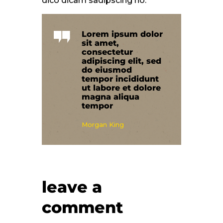
dico dicam sadipscing no.
Lorem ipsum dolor
sit amet,
consectetur
adipiscing elit, sed
do eiusmod
tempor incididunt
ut labore et dolore
magna aliqua
tempor
Morgan King
leave a
comment