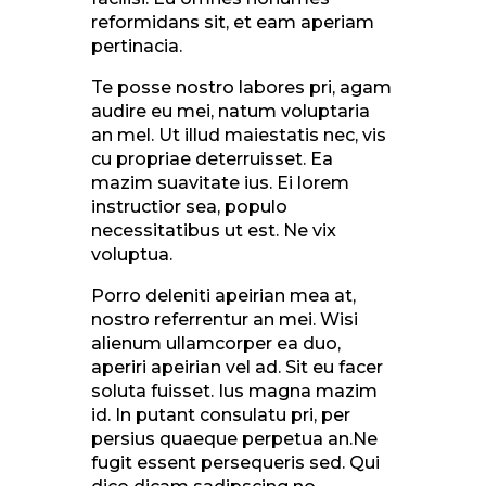
reformidans sit, et eam aperiam
pertinacia.
Te posse nostro labores pri, agam
audire eu mei, natum voluptaria
an mel. Ut illud maiestatis nec, vis
cu propriae deterruisset. Ea
mazim suavitate ius. Ei lorem
instructior sea, populo
necessitatibus ut est. Ne vix
voluptua.
Porro deleniti apeirian mea at,
nostro referrentur an mei. Wisi
alienum ullamcorper ea duo,
aperiri apeirian vel ad. Sit eu facer
soluta fuisset. Ius magna mazim
id. In putant consulatu pri, per
persius quaeque perpetua an.Ne
fugit essent persequeris sed. Qui