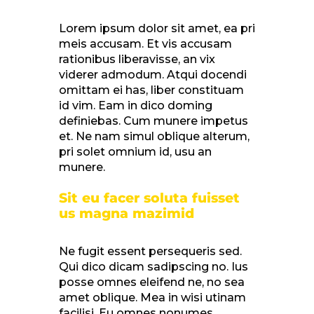
Lorem ipsum dolor sit amet, ea pri
meis accusam. Et vis accusam
rationibus liberavisse, an vix
viderer admodum. Atqui docendi
omittam ei has, liber constituam
id vim. Eam in dico doming
definiebas. Cum munere impetus
et. Ne nam simul oblique alterum,
pri solet omnium id, usu an
munere.
Sit eu facer soluta fuisset
us magna mazimid
Ne fugit essent persequeris sed.
Qui dico dicam sadipscing no. Ius
posse omnes eleifend ne, no sea
amet oblique. Mea in wisi utinam
facilisi. Eu omnes nonumes